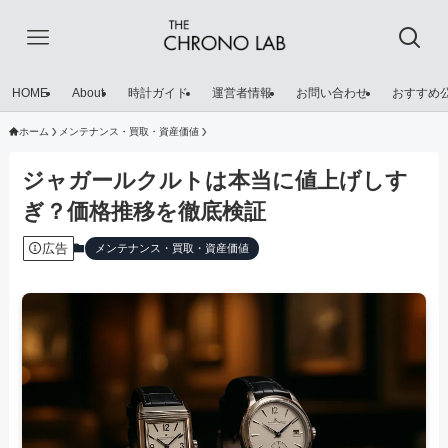
HOME
About
時計ガイド
運営者情報
お問い合わせ
おすすめ
ホーム
メンテナンス・買取・資産価値
ジャガールクルトは本当に値上げしす
ぎ？価格推移を徹底検証
広告
メンテナンス・買取・資産価値