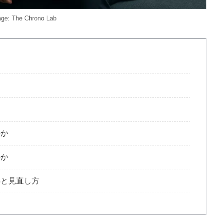
ge: The Chrono Lab
間
のか
のか
処と見直し方