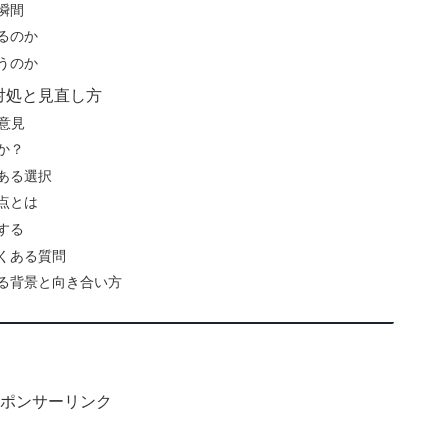
瞬間
るのか
うのか
対処と見直し方
意見
か？
ある選択
点とは
する
くある質問
る背景と向き合い方
ポンサーリンク