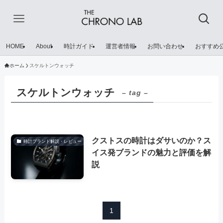
HOME
About
時計ガイド
運営者情報
お問い合わせ
おすすめ
ホーム
スケルトンウォッチ
スケルトンウォッチ
– tag –
クストスの時計はダサいのか？ス
時計ブランド解説・レビュー
イス発ブランドの魅力と評価を解
説
1