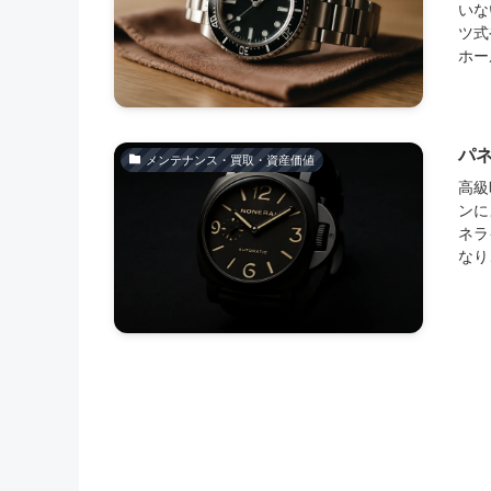
いな
ツ式
ホー
パ
メンテナンス・買取・資産価値
高級
ンに
ネラ
なり