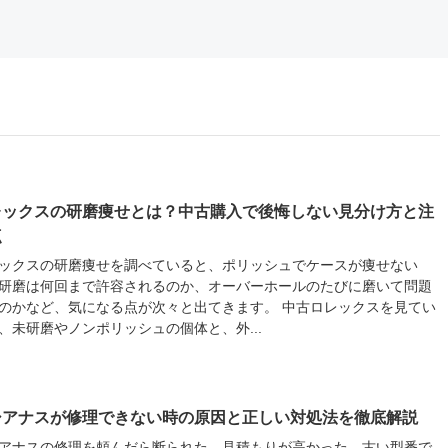
レックスの研磨痩せとは？中古購入で後悔しない見分け方と注
点
ックスの研磨痩せを調べていると、ポリッシュでケースが痩せない
研磨は何回まで許容されるのか、オーバーホールのたびに磨いて問題
のかなど、気になる点が次々と出てきます。 中古ロレックスを見てい
、未研磨やノンポリッシュの個体と、外...
シアナスが修理できない時の原因と正しい対処法を徹底解説
アナスの修理を頼んだら断られた、見積もりが高かった、古い型番で