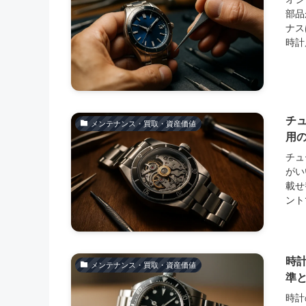
部品
ナス
時計
チ
メンテナンス・買取・資産価値
用
チュ
がい
載せ
ント
時
メンテナンス・買取・資産価値
準
時計