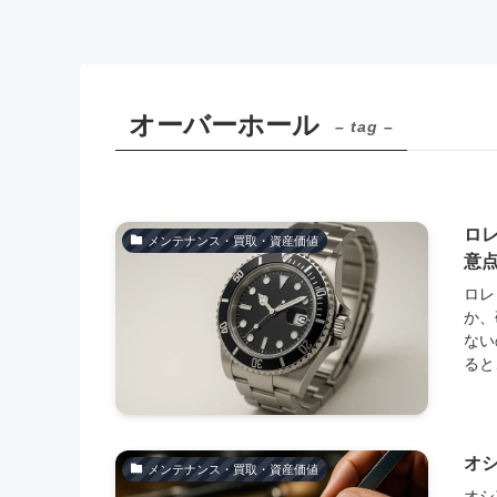
オーバーホール
– tag –
ロ
メンテナンス・買取・資産価値
意
ロレ
か、
ない
ると
オ
メンテナンス・買取・資産価値
オシ