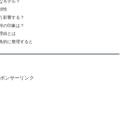
なモデル？
頼性
う影響する？
時の印象は？
理由とは
角的に整理すると
ポンサーリンク