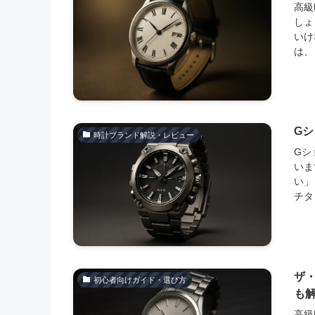
高級
しょ
いけ
は、
G
時計ブランド解説・レビュー
Gシ
いま
い」
チタ
ザ
初心者向けガイド・選び方
も
高級