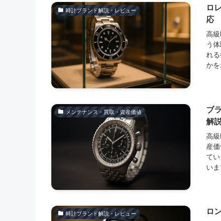
ロ
時計ブランド解説・レビュー
応
高級
う体
れる
かを
ブ
メンテナンス・買取・資産価値
解
高級
産価
てい
いま
ロ
時計ブランド解説・レビュー