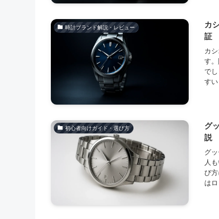
カ
時計ブランド解説・レビュー
証
カシ
す。
でし
すい
グ
初心者向けガイド・選び方
説
グッ
人も
び方
はロ