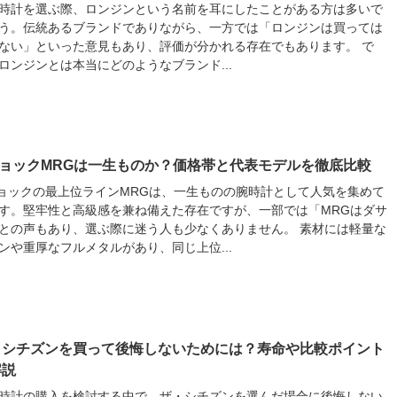
時計を選ぶ際、ロンジンという名前を耳にしたことがある方は多いで
う。伝統あるブランドでありながら、一方では「ロンジンは買っては
ない」といった意見もあり、評価が分かれる存在でもあります。 で
ロンジンとは本当にどのようなブランド...
ショックMRGは一生ものか？価格帯と代表モデルを徹底比較
ョックの最上位ラインMRGは、一生ものの腕時計として人気を集めて
す。堅牢性と高級感を兼ね備えた存在ですが、一部では「MRGはダサ
との声もあり、選ぶ際に迷う人も少なくありません。 素材には軽量な
ンや重厚なフルメタルがあり、同じ上位...
・シチズンを買って後悔しないためには？寿命や比較ポイント
解説
時計の購入を検討する中で、ザ・シチズンを選んだ場合に後悔しない