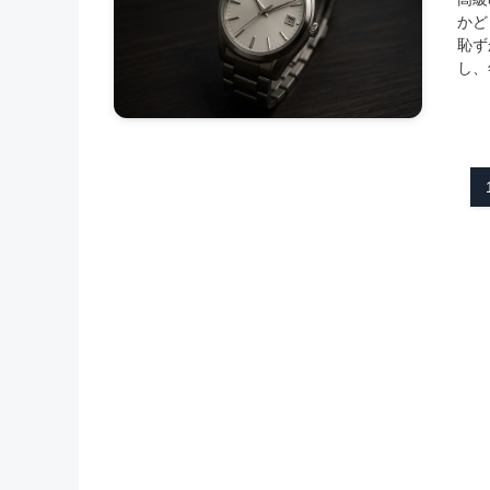
かど
恥ず
し、