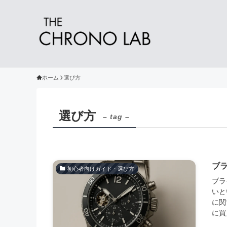
ホーム
選び方
選び方
– tag –
ブ
初心者向けガイド・選び方
ブラ
いと
に関
に買