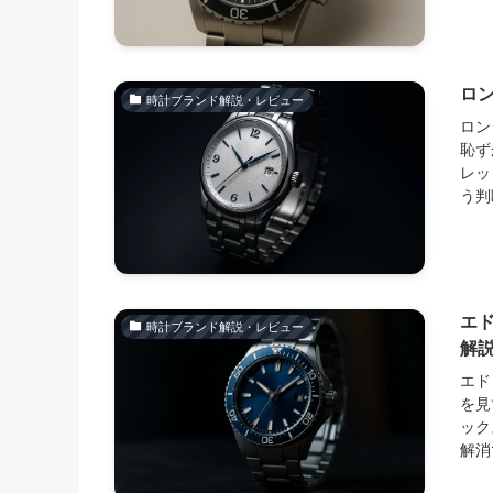
ロ
時計ブランド解説・レビュー
ロン
恥ず
レッ
う判
エ
時計ブランド解説・レビュー
解
エド
を見
ック
解消