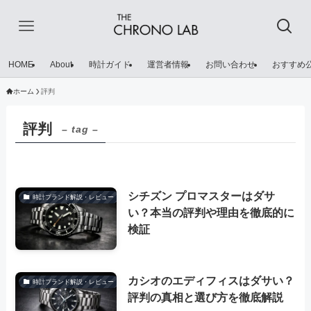
HOME
About
時計ガイド
運営者情報
お問い合わせ
おすすめ
ホーム
評判
評判
– tag –
シチズン プロマスターはダサ
時計ブランド解説・レビュー
い？本当の評判や理由を徹底的に
検証
カシオのエディフィスはダサい？
時計ブランド解説・レビュー
評判の真相と選び方を徹底解説