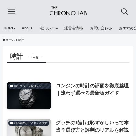
HOME
About
時計ガイド
運営者情報
お問い合わせ
おすすめ
ホーム
時計
時計
– tag –
ロンジンの時計の評価を徹底整理
時計ブランド解説・レビュー
｜迷わず選べる最新版ガイド
グッチの時計は恥ずかしいって本
初心者向けガイド・選び方
当？選び方と評判のリアルを解説