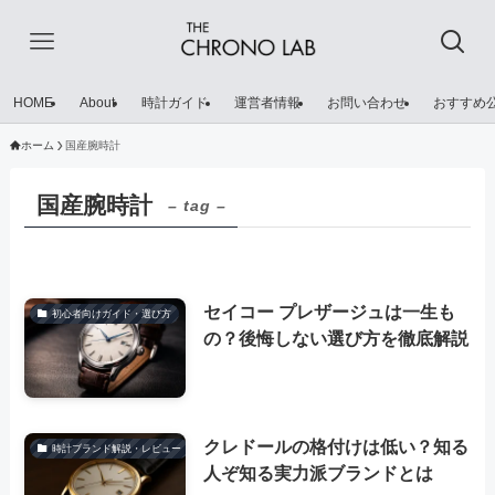
HOME
About
時計ガイド
運営者情報
お問い合わせ
おすすめ
ホーム
国産腕時計
国産腕時計
– tag –
セイコー プレザージュは一生も
初心者向けガイド・選び方
の？後悔しない選び方を徹底解説
クレドールの格付けは低い？知る
時計ブランド解説・レビュー
人ぞ知る実力派ブランドとは