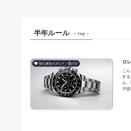
半年ルール
– tag –
ロ
初心者向けガイド・選び方
こん
する
ル、
戸惑