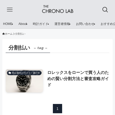
HOME
About
時計ガイド
運営者情報
お問い合わせ
おすすめ
ホーム
分割払い
分割払い
– tag –
ロレックスをローンで買う人のた
初心者向けガイド・選び方
めの賢い分割方法と審査攻略ガイ
ド
1