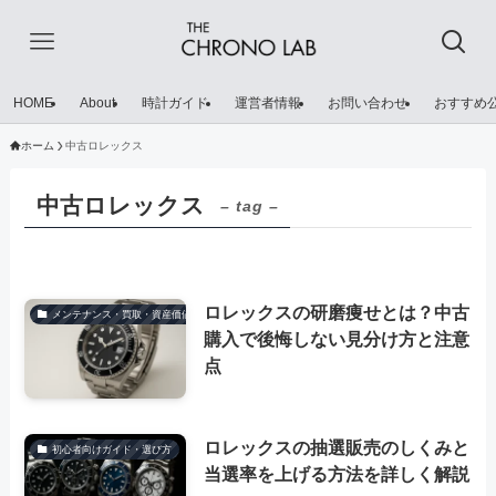
HOME
About
時計ガイド
運営者情報
お問い合わせ
おすすめ
ホーム
中古ロレックス
中古ロレックス
– tag –
ロレックスの研磨痩せとは？中古
メンテナンス・買取・資産価値
購入で後悔しない見分け方と注意
点
ロレックスの抽選販売のしくみと
初心者向けガイド・選び方
当選率を上げる方法を詳しく解説