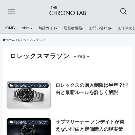
HOME
About
時計ガイド
運営者情報
お問い合わせ
おすすめ
ホーム
ロレックスマラソン
ロレックスマラソン
– tag –
ロレックスの購入制限は半年？理
初心者向けガイド・選び方
由と最新ルールを詳しく解説
サブマリーナー ノンデイトが買
初心者向けガイド・選び方
えない理由と定価購入の現実策