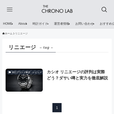
HOME
About
時計ガイド
運営者情報
お問い合わせ
おすすめ
ホーム
リニエージ
リニエージ
– tag –
カシオ リニエージの評判は実際
時計ブランド解説・レビュー
どう？ダサい噂と実力を徹底解説
1