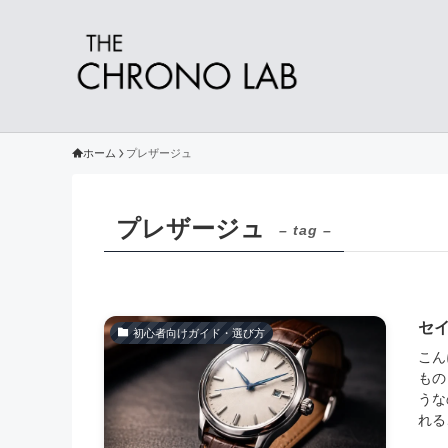
ホーム
プレザージュ
プレザージュ
– tag –
セ
初心者向けガイド・選び方
こん
もの
うな
れる