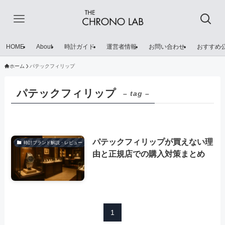
HOME
About
時計ガイド
運営者情報
お問い合わせ
おすすめ
ホーム
パテックフィリップ
パテックフィリップ
– tag –
パテックフィリップが買えない理
時計ブランド解説・レビュー
由と正規店での購入対策まとめ
1