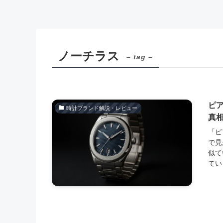
ノーチラス
– tag –
ピ
時計ブランド解説・レビュー
真
「ピ
で見
似て
てい