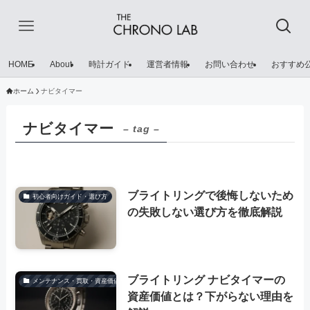
HOME
About
時計ガイド
運営者情報
お問い合わせ
おすすめ
ホーム
ナビタイマー
ナビタイマー
– tag –
ブライトリングで後悔しないため
初心者向けガイド・選び方
の失敗しない選び方を徹底解説
ブライトリング ナビタイマーの
メンテナンス・買取・資産価値
資産価値とは？下がらない理由を