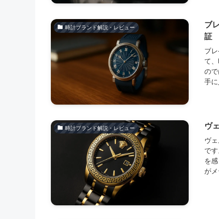
ブ
時計ブランド解説・レビュー
証
ブレ
て、
ので
手に
ヴ
時計ブランド解説・レビュー
ヴェ
です
を感
がメ