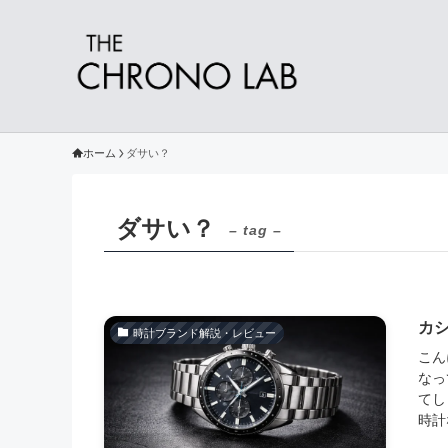
ホーム
ダサい？
ダサい？
– tag –
カ
時計ブランド解説・レビュー
こん
なっ
てし
時計