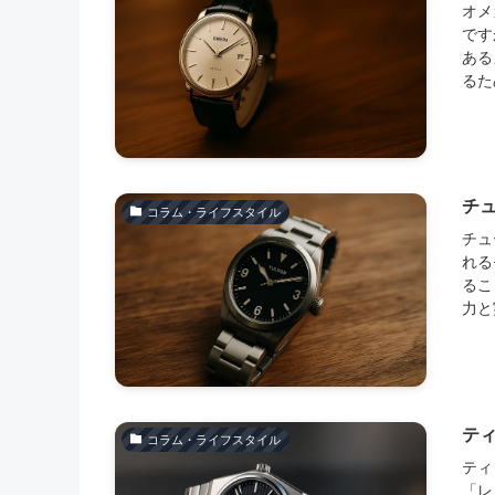
オメ
です
ある
るた
チ
コラム・ライフスタイル
チュ
れる
るこ
力と
テ
コラム・ライフスタイル
ティ
「レ