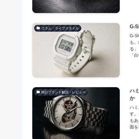
G-
コラム・ライフスタイル
G-
も、
る」
「白
ハ
時計ブランド解説・レビュー
か
ハミ
す。
もあ
面を