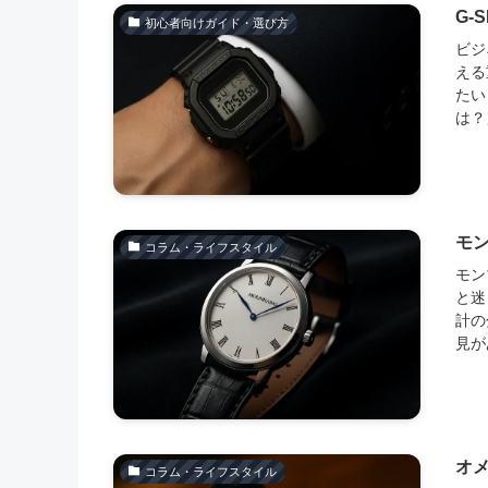
G-
初心者向けガイド・選び方
ビジ
える
たい
は？
モ
コラム・ライフスタイル
モン
と迷
計の
見が
オ
コラム・ライフスタイル