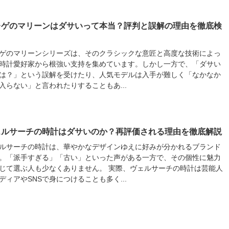
レゲのマリーンはダサいって本当？評判と誤解の理由を徹底検
ゲのマリーンシリーズは、そのクラシックな意匠と高度な技術によっ
時計愛好家から根強い支持を集めています。しかし一方で、「ダサい
は？」という誤解を受けたり、人気モデルは入手が難しく「なかなか
入らない」と言われたりすることもあ...
ェルサーチの時計はダサいのか？再評価される理由を徹底解説
ルサーチの時計は、華やかなデザインゆえに好みが分かれるブランド
。「派手すぎる」「古い」といった声がある一方で、その個性に魅力
じて選ぶ人も少なくありません。 実際、ヴェルサーチの時計は芸能人
ディアやSNSで身につけることも多く...