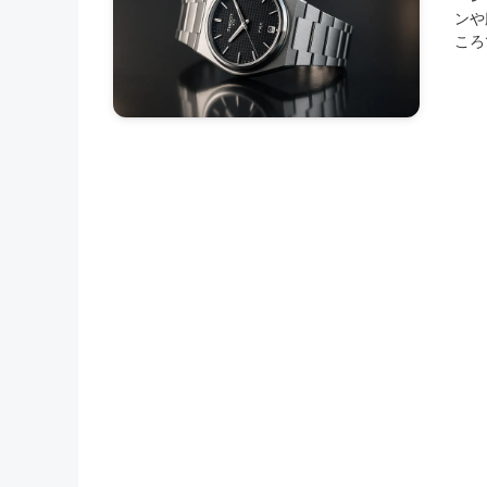
ンや
ころ