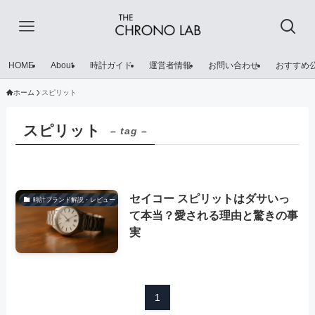
HOME
About
時計ガイド
運営者情報
お問い合わせ
おすすめ
ホーム
スピリット
スピリット
– tag –
セイコー スピリットはダサいっ
時計ブランド解説・レビュー
て本当？愛される理由と驚きの事
実
1