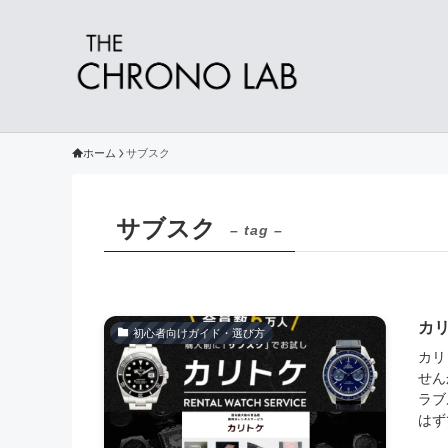
ホーム
サブスク
サブスク
– tag –
カ
初心者向けガイド・選び方
カリ
せん
ラブ
はず