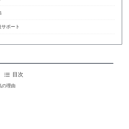
地
後サポート
目次
気の理由