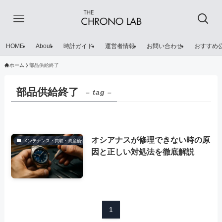
HOME
About
時計ガイド
運営者情報
お問い合わせ
おすすめ
ホーム
部品供給終了
部品供給終了
– tag –
オシアナスが修理できない時の原
メンテナンス・買取・資産価値
因と正しい対処法を徹底解説
1